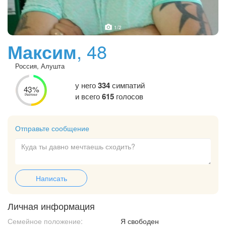
1
/2
Максим
, 48
Россия, Алушта
у него
334
симпатий
43%
и всего
615
голосов
Рейтинг
Отправьте сообщение
Написать
Личная информация
Семейное положение:
Я свободен