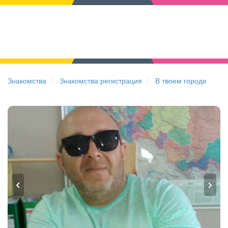
Знакомства
Знакомства регистрация
В твоем городе