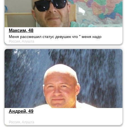
Максим, 48
Меня рассмешил статус девушек что " меня надо
Россия, Алушта
заинтересовать" А сама чем ты можешь заинтересовать?
Принцессы блин....Чего вы достигли в своей жизни чтобы
нас заинтересовывать?
Андрей, 49
Россия, Алушта