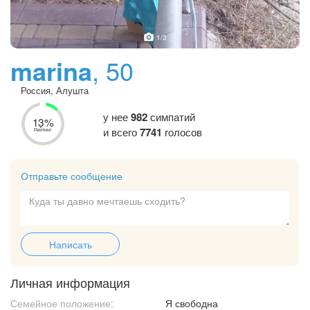
1
/3
marina
, 50
Россия, Алушта
у нее
982
симпатий
13%
и всего
7741
голосов
Рейтинг
Отправьте сообщение
Написать
Личная информация
Семейное положение:
Я свободна