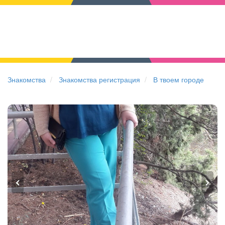
Знакомства
Знакомства регистрация
В твоем городе