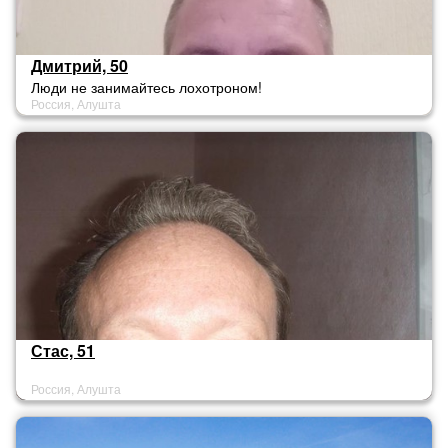
Дмитрий, 50
Люди не занимайтесь лохотроном!
Россия, Алушта
Стас, 51
Россия, Алушта