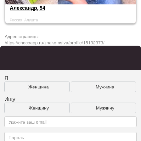
Александр, 54
Россия, Алушта
Адрес страницы:
https://chocoapp.ru/znakomstva/profile/15132373/
Я
Женщина
Мужчина
Ищу
Женщину
Мужчину