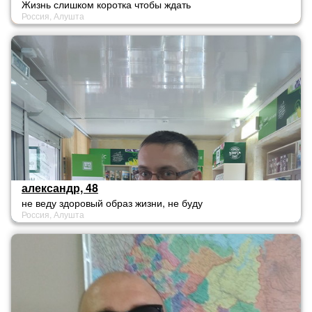
Жизнь слишком коротка чтобы ждать
Россия, Алушта
александр, 48
не веду здоровый образ жизни, не буду
Россия, Алушта
спонсором,свободного времени крайне мало,о всякой
возвышенной херне разговаривать не буду,не
романтик.Это не все но и этого думаю будет для
большинства достаточно