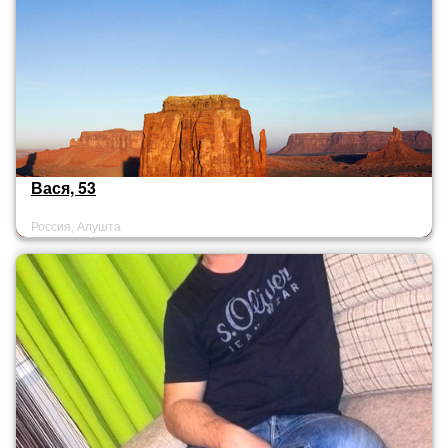
Вася, 53
Россия, Алушта