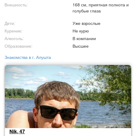
Внешность:
168 см, приятная полнота и
голубые глаза
Дети:
Уже взрослые
Курение:
Не курю
Алкоголь:
В компании
Образование:
Высшее
Знакомства в г. Алушта
Nik, 47