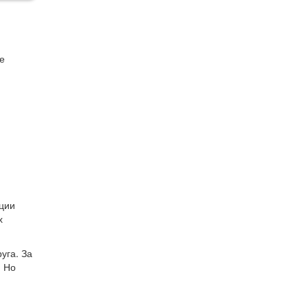
е
я
ации
х
уга. За
. Но