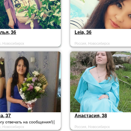
лья, 36
Leia, 36
я, Новосибирск
Россия, Новосибирск
а, 37
Анастасия, 38
гу отвечать на сообщения!((
я, Новосибирск
Россия, Новосибирск
ет премиум статуса.