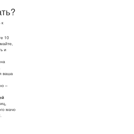
ать?
 к
те 10
майте,
ть и
,
на
а
я ваша
но –
ей
иц,
ого мачо
.