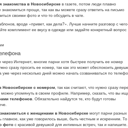
я знакомства в Новосибирске
в газете, потом люди плавно
 знакомиться проще, так как вы можете сразу ответить на письмо
иться своими фото и что-то обсудить в чате.
лонов, вроде «привет, как дела?». Лучше начните разговор с чего
йте комплимент ее вкусу в одежде или задайте конкретный вопрос
телефона
е
через Интернет, многие парни хотя быстрее получить ее номер
жно сразу просить ее номер, так как это может обеспокоить девушк
а уже через несколько дней можно начать созваниваться по телефо
в Новосибирске с номером
, так как считают, что нужно сразу пер
о можно упомянуть в своем профиле. Например, сказать, что вы ищ
рами телефонов
. Обязательно найдутся те, кто будут готовы
ече.
знакомиться с женщинами в Новосибирске
могут парни разных
 главное, как уже говорилось выше, быть честным и искренним. То 
о фото
с красивой девушкой для интимных встреч, так и напишите.