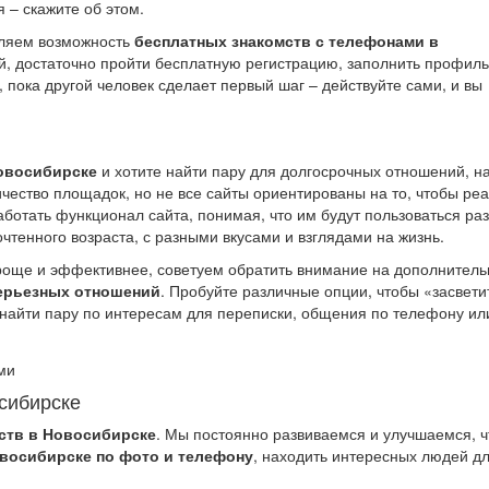
 – скажите об этом.
вляем возможность
бесплатных знакомств с телефонами в
й, достаточно пройти бесплатную регистрацию, заполнить профиль
, пока другой человек сделает первый шаг – действуйте сами, и вы
Новосибирске
и хотите найти пару для долгосрочных отношений, н
ичество площадок, но не все сайты ориентированы на то, чтобы ре
ботать функционал сайта, понимая, что им будут пользоваться ра
тенного возраста, с разными вкусами и взглядами на жизнь.
още и эффективнее, советуем обратить внимание на дополнител
серьезных отношений
. Пробуйте различные опции, чтобы «засвети
 найти пару по интересам для переписки, общения по телефону ил
сибирске
мств в Новосибирске
. Мы постоянно развиваемся и улучшаемся, 
овосибирске по фото и телефону
, находить интересных людей д