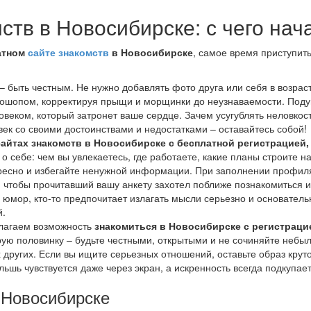
ств в Новосибирске: с чего нач
атном
сайте знакомств
в Новосибирске
, самое время приступить
– быть честным. Не нужно добавлять фото друга или себя в возрас
отошопом, корректируя прыщи и морщинки до неузнаваемости. Поду
ловеком, который затронет ваше сердце. Зачем усугублять неловкос
век со своими достоинствами и недостатками – оставайтесь собой!
сайтах знакомств в Новосибирске с бесплатной регистрацией
о себе: чем вы увлекаетесь, где работаете, какие планы строите н
ресно и избегайте ненужной информации. При заполнении профил
, чтобы прочитавший вашу анкету захотел поближе познакомиться и
 юмор, кто-то предпочитает излагать мысли серьезно и основатель
й.
длагаем возможность
знакомиться в Новосибирске с регистраци
орую половинку – будьте честными, открытыми и не сочиняйте небыл
 других. Если вы ищите серьезных отношений, оставьте образ крут
шь чувствуется даже через экран, а искренность всегда подкупает
 Новосибирске