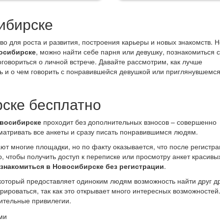
ины еще раз говорю сначала
вьте симпатию потом смогу
ибирске
ать!!!
о для роста и развития, построения карьеры и новых знакомств. Н
осибирске
, можно найти себе парня или девушку, познакомиться с
оговориться о личной встрече. Давайте рассмотрим, как лучше
ль и о чем говорить с понравившейся девушкой или приглянувшемс
рске бесплатно
овосибирске
проходит без дополнительных взносов – совершенно
матривать все анкеты и сразу писать понравившимся людям.
ют многие площадки, но по факту оказывается, что после регистр
, чтобы получить доступ к переписке или просмотру анкет красивы
знакомиться в Новосибирске без регистрации
.
оторый предоставляет одиноким людям возможность найти друг др
рироваться, так как это открывает много интересных возможностей
нительные привилегии.