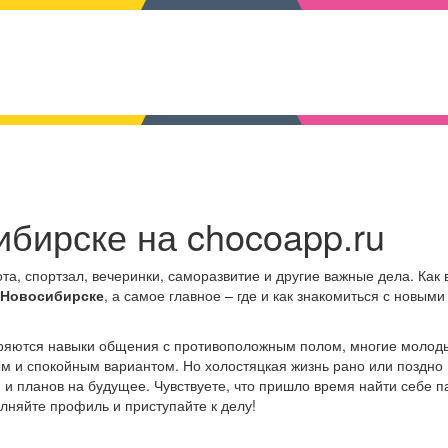
ибирске на chocoapp.ru
а, спортзал, вечеринки, саморазвитие и другие важные дела. Как 
 Новосибирске
, а самое главное – где и как знакомиться с новыми
теряются навыки общения с противоположным полом, многие моло
тым и спокойным вариантом. Но холостяцкая жизнь рано или поздно
й и планов на будущее. Чувствуете, что пришло время найти себе п
олняйте профиль и приступайте к делу!