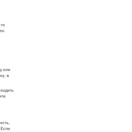
-то
 по
у или
ну, в
еходить
ите
есть,
 Если