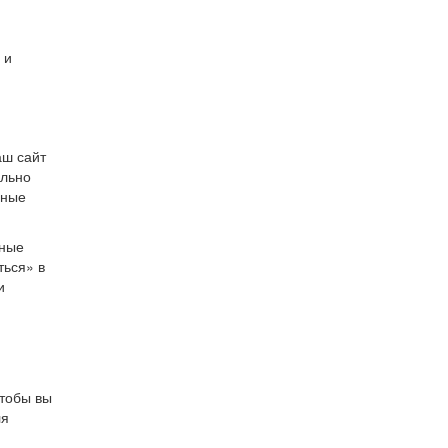
 и
аш сайт
ально
зные
ьные
ться» в
и
чтобы вы
ля