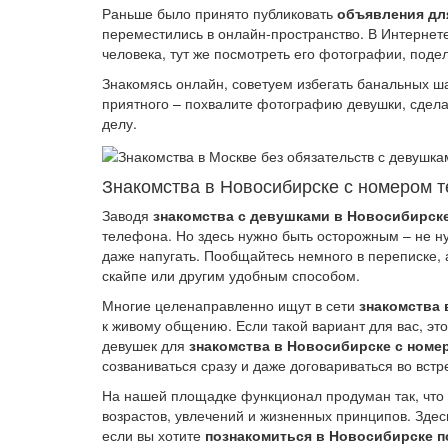
Раньше было принято публиковать
объявления дл
переместились в онлайн-пространство. В Интернете
человека, тут же посмотреть его фотографии, подел
Знакомясь онлайн, советуем избегать банальных шаб
приятного – похвалите фотографию девушки, сдела
делу.
Знакомства в Новосибирске с номером 
Заводя
знакомства с девушками в Новосибирск
телефона. Но здесь нужно быть осторожным – не ну
даже напугать. Пообщайтесь немного в переписке, 
скайпе или другим удобным способом.
Многие целенаправленно ищут в сети
знакомства 
к живому общению. Если такой вариант для вас, эт
девушек для
знакомства в Новосибирске с номе
созваниваться сразу и даже договариваться во встр
На нашей площадке функционал продуман так, что
возрастов, увлечений и жизненных принципов. Здесь
если вы хотите
познакомиться в Новосибирске п