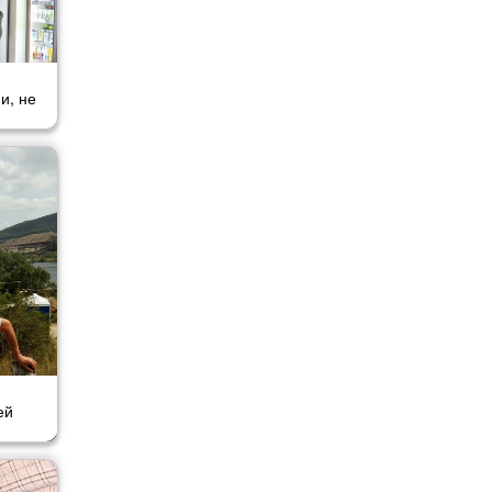
и, не
ой
ивать
все но
ей
тва.