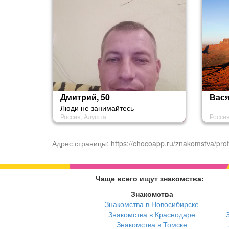
блин....Чего вы достигли в своей
жизни чтобы нас
заинтересовывать?
Дмитрий, 50
Вася
Люди не занимайтесь
Россия, Алушта
Росси
лохотроном!
Адрес страницы: https://chocoapp.ru/znakomstva/prof
Чаще всего ищут знакомства:
Знакомства
Знакомства в Новосибирске
Знакомства в Краснодаре
Знакомства в Томске