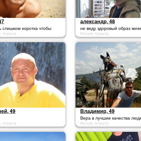
47
александр, 48
 слишком коротка чтобы
не веду здоровый образ жизн
я, Алушта
Россия, Алушта
ь
буду спонсором,свободного
времени крайне мало,о всяк
возвышенной херне разговар
не буду,не романтик.Это не 
и этого думаю будет для
большинства достаточно
ей, 49
Владимир, 49
Вера в лучшие качества люд
я, Алушта
Россия, Алушта
обычно заставляет Меня
проявлять свои лучшие качес