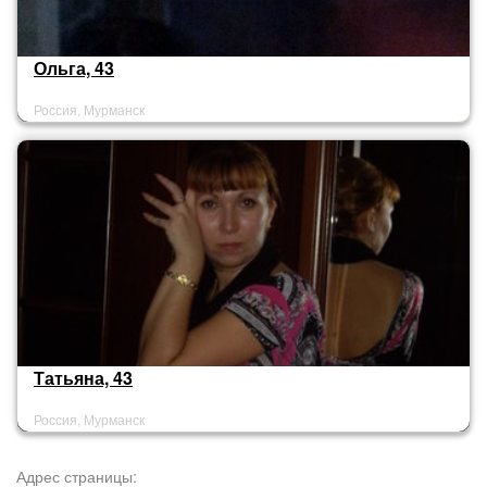
Ольга, 43
Россия, Мурманск
Татьяна, 43
Россия, Мурманск
Адрес страницы: