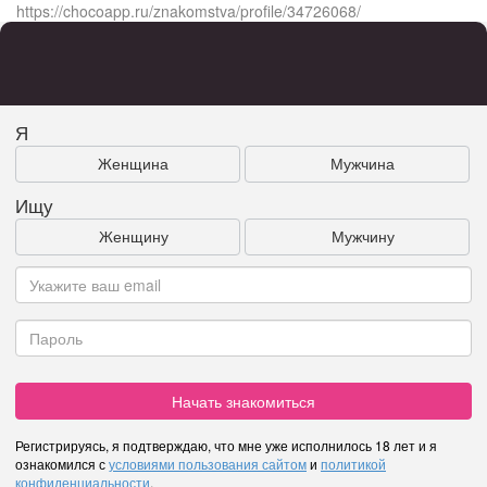
https://chocoapp.ru/znakomstva/profile/34726068/
Я
Женщина
Мужчина
Ищу
Женщину
Мужчину
Начать знакомиться
Регистрируясь, я подтверждаю, что мне уже исполнилось 18 лет и я
ознакомился с
условиями пользования сайтом
и
политикой
конфиденциальности
.