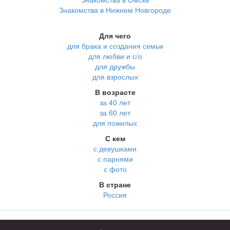
Знакомства в Нижнем Новгороде
Для чего
для брака и создания семьи
для любви и с/о
для дружбы
для взрослых
В возрасте
за 40 лет
за 60 лет
для пожилых
С кем
с девушками
с парнями
с фото
В стране
Россия
Советы
КОНФИДЕНЦИАЛЬНОСТЬ