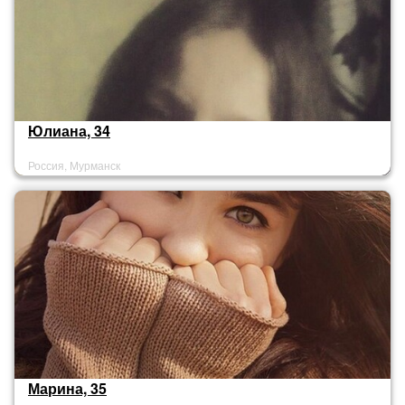
Юлиана, 34
Россия, Мурманск
Марина, 35