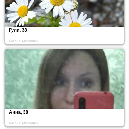
Гули, 38
Россия, Мурманск
Анна, 38
Россия, Мурманск