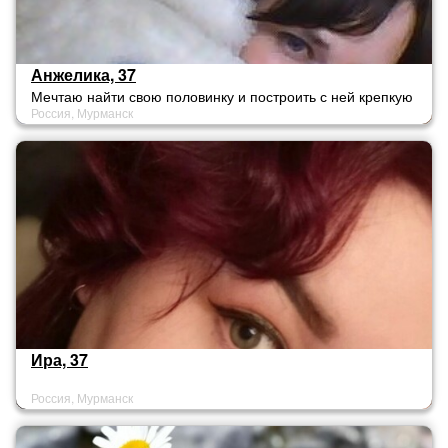
Анжелика, 37
Мечтаю найти свою половинку и построить с ней крепкую
Россия, Мурманск
, счастливую семью)
Ира, 37
Россия, Мурманск