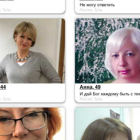
Не могу ответить
, Тула
Россия, Тула
 44
Анна, 49
И дай Бог каждому быть с те
, Тула
Россия, Тула
кем сердце не ищет других!