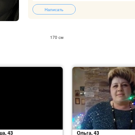
Написать
170 см
а, 43
Ольга, 43