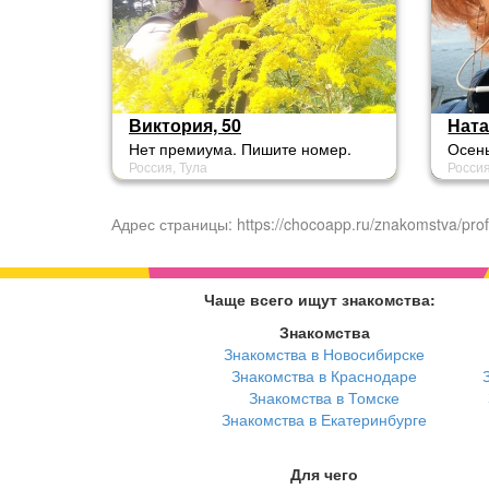
Виктория, 50
Ната
Нет премиума. Пишите номер.
Осень
Россия, Тула
Россия
Позвоню
Адрес страницы: https://chocoapp.ru/znakomstva/prof
Чаще всего ищут знакомства:
Знакомства
Знакомства в Новосибирске
Знакомства в Краснодаре
Знакомства в Томске
Знакомства в Екатеринбурге
Для чего