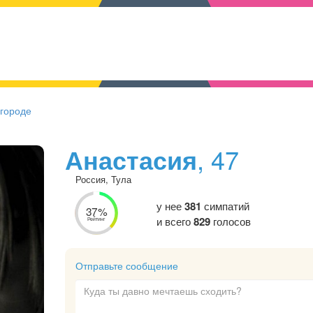
 городе
Анастасия
, 47
Россия, Тула
у нее
381
симпатий
37%
и всего
829
голосов
Рейтинг
Отправьте сообщение