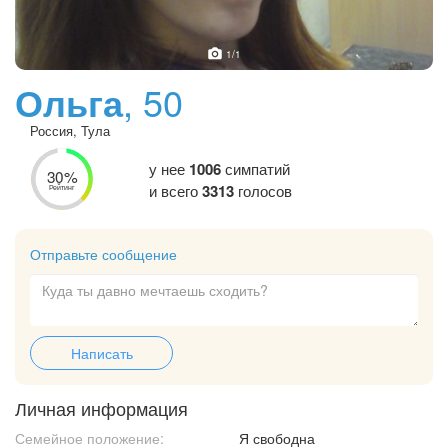
1
/1
Ольга
, 50
Россия, Тула
у нее
1006
симпатий
30%
и всего
3313
голосов
Рейтинг
Отправьте сообщение
Написать
Личная информация
Семейное положение:
Я свободна