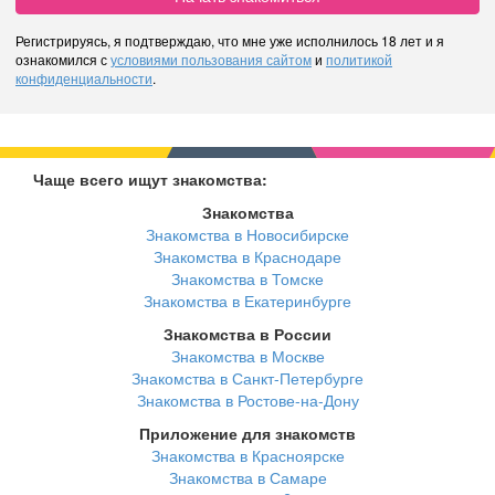
Регистрируясь, я подтверждаю, что мне уже исполнилось 18 лет и я
ознакомился с
условиями пользования сайтом
и
политикой
конфиденциальности
.
Чаще всего ищут знакомства:
Знакомства
Знакомства в Новосибирске
Знакомства в Краснодаре
Знакомства в Томске
Знакомства в Екатеринбурге
Знакомства в России
Знакомства в Москве
Знакомства в Санкт-Петербурге
Знакомства в Ростове-на-Дону
Приложение для знакомств
Знакомства в Красноярске
Знакомства в Самаре