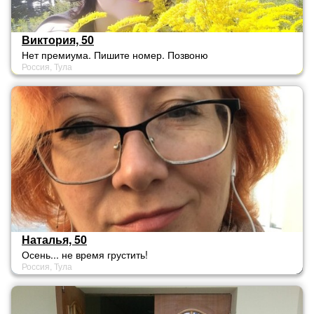
Виктория, 50
Нет премиума. Пишите номер. Позвоню
Россия, Тула
Наталья, 50
Осень... не время грустить!
Россия, Тула