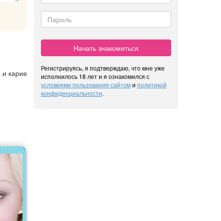
Начать знакомиться
Регистрируясь, я подтверждаю, что мне уже
 и карие
исполнилось 18 лет и я ознакомился с
условиями пользования сайтом
и
политикой
конфиденциальности
.