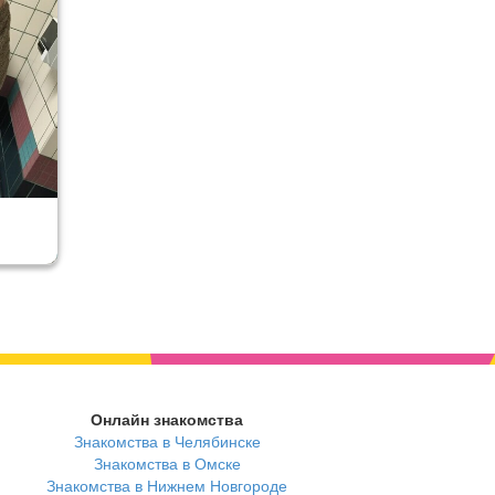
Онлайн знакомства
Знакомства в Челябинске
Знакомства в Омске
Знакомства в Нижнем Новгороде