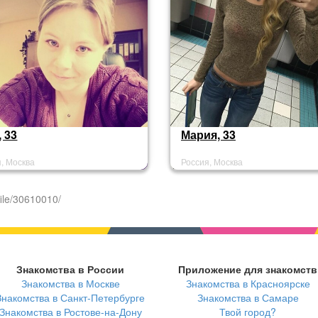
, 33
Мария, 33
, Москва
Россия, Москва
ile/30610010/
Знакомства в России
Приложение для знакомств
Знакомства в Москве
Знакомства в Красноярске
Знакомства в Санкт-Петербурге
Знакомства в Самаре
Знакомства в Ростове-на-Дону
Твой город?