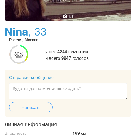
1
/3
Nina
, 33
Россия, Москва
у нее
4244
симпатий
30%
и всего
9947
голосов
Рейтинг
Отправьте сообщение
Написать
Личная информация
Внешность:
169 см