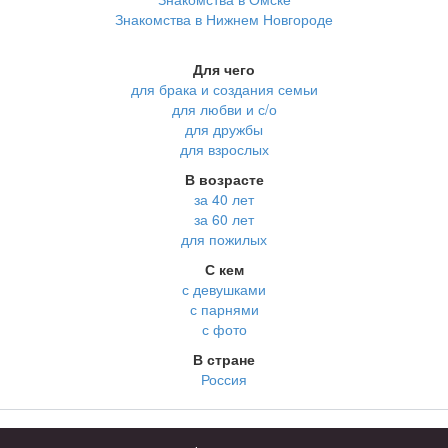
Знакомства в Нижнем Новгороде
Для чего
для брака и создания семьи
для любви и с/о
для дружбы
для взрослых
В возрасте
за 40 лет
за 60 лет
для пожилых
С кем
с девушками
с парнями
с фото
В стране
Россия
Советы
КОНФИДЕНЦИАЛЬНОСТЬ