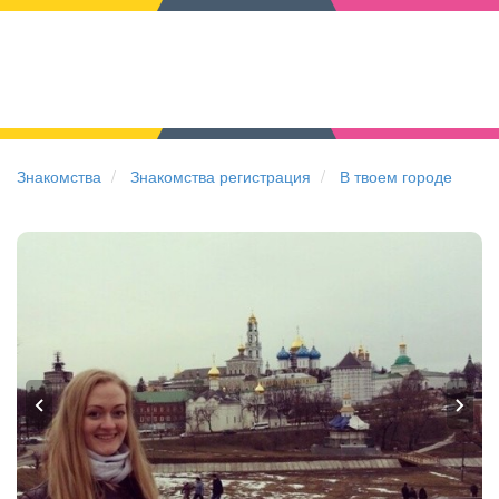
Знакомства
Знакомства регистрация
В твоем городе