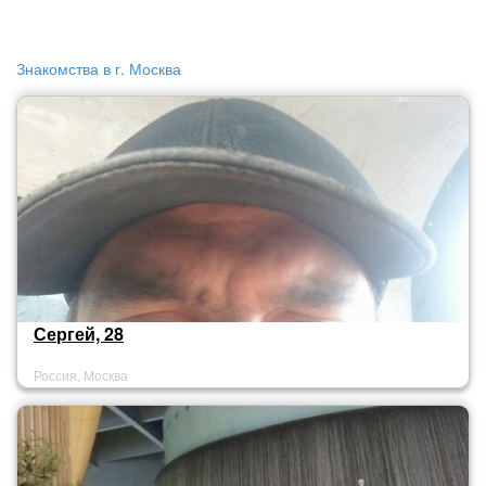
Знакомства в г. Москва
Сергей, 28
Россия, Москва