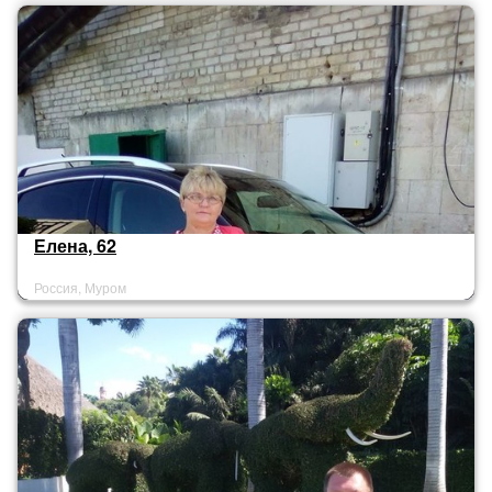
Елена, 62
Россия, Муром