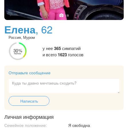
1
/8
Елена
, 62
Россия, Муром
у нее
365
симпатий
30%
и всего
1623
голосов
Рейтинг
Отправьте сообщение
Написать
Личная информация
Семейное положение:
Я свободна