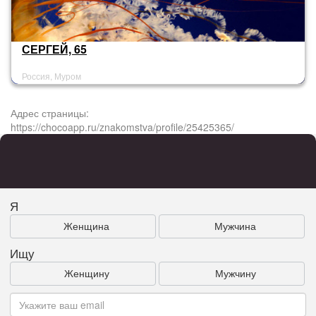
СЕРГЕЙ, 65
Россия, Муром
Адрес страницы:
https://chocoapp.ru/znakomstva/profile/25425365/
Я
Женщина
Мужчина
Ищу
Женщину
Мужчину