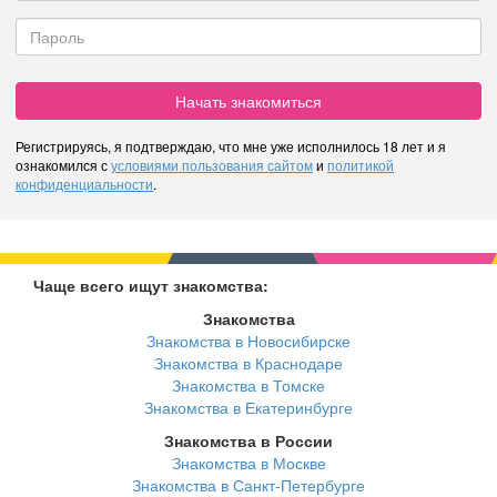
Начать знакомиться
Регистрируясь, я подтверждаю, что мне уже исполнилось 18 лет и я
ознакомился с
условиями пользования сайтом
и
политикой
конфиденциальности
.
Чаще всего ищут знакомства:
Знакомства
Знакомства в Новосибирске
Знакомства в Краснодаре
Знакомства в Томске
Знакомства в Екатеринбурге
Знакомства в России
Знакомства в Москве
Знакомства в Санкт-Петербурге