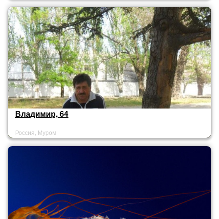
Владимир, 64
Россия, Муром