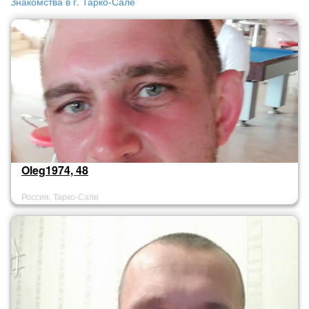
Знакомства в г. Тарко-Сале
Oleg1974, 48
Россия, Тарко-Сале