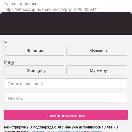
Адрес страницы:
https://chocoapp.ru/znakomstva/profile/26405544/
Я
Женщина
Мужчина
Ищу
Женщину
Мужчину
Начать знакомиться
Регистрируясь, я подтверждаю, что мне уже исполнилось 18 лет и я
ознакомился с
условиями пользования сайтом
и
политикой