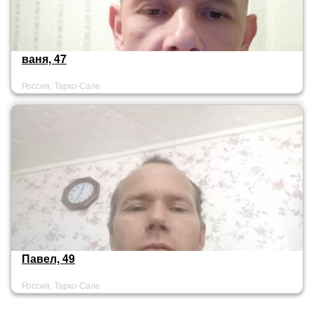
ваня, 47
Россия, Тарко-Сале
Павел, 49
Россия, Тарко-Сале