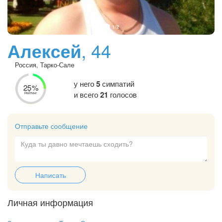
1
/2
Алексей
, 44
Россия, Тарко-Сале
у него
5
симпатий
25%
и всего
21
голосов
Рейтинг
Отправьте сообщение
Написать
Личная информация