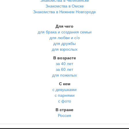
Знакомства в Челябинске
Знакомства в Омске
Знакомства в Нижнем Новгороде
Для чего
для брака и создания семьи
для любви и с/о
для дружбы
для взрослых
В возрасте
за 40 лет
за 60 лет
для пожилых
С кем
с девушками
с парнями
с фото
В стране
Россия