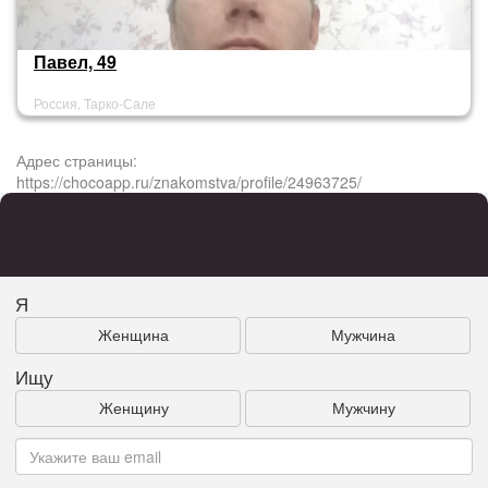
Павел, 49
Россия, Тарко-Сале
Адрес страницы:
https://chocoapp.ru/znakomstva/profile/24963725/
Я
Женщина
Мужчина
Ищу
Женщину
Мужчину