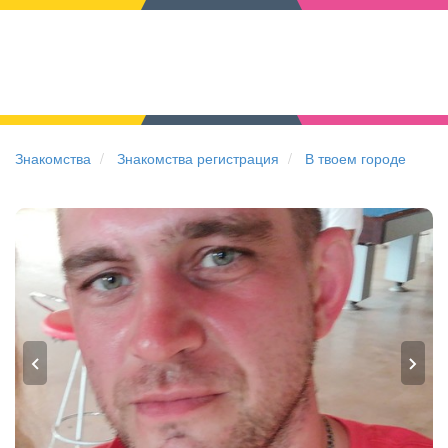
Знакомства
Знакомства регистрация
В твоем городе