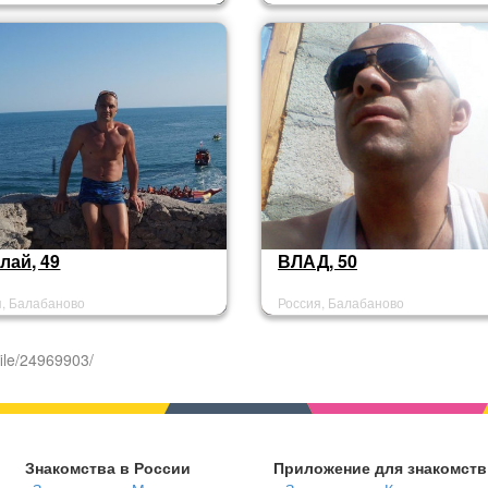
лай, 49
ВЛАД, 50
я, Балабаново
Россия, Балабаново
ile/24969903/
Знакомства в России
Приложение для знакомств