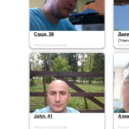
Саша, 38
Дани
Отвеч
Россия, Балабаново
Росси
John, 41
Алек
Россия, Балабаново
Росси