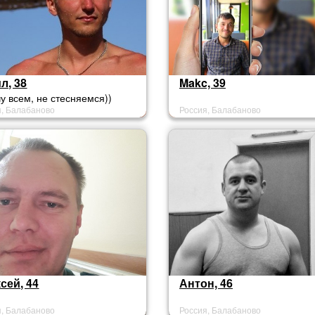
л, 38
Makc, 39
у всем, не стесняемся))
я, Балабаново
Россия, Балабаново
сей, 44
Антон, 46
я, Балабаново
Россия, Балабаново