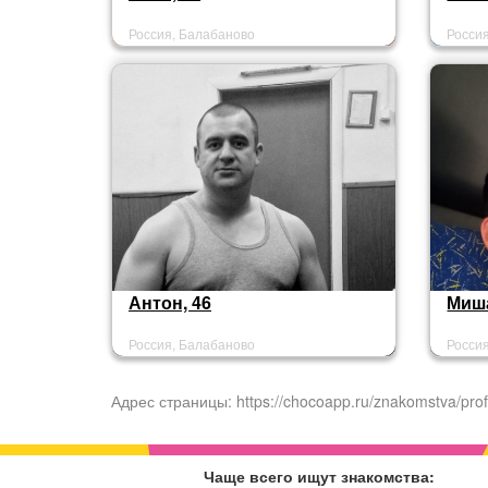
Россия, Балабаново
Росси
Антон, 46
Миша
Россия, Балабаново
Росси
Адрес страницы: https://chocoapp.ru/znakomstva/prof
Чаще всего ищут знакомства: