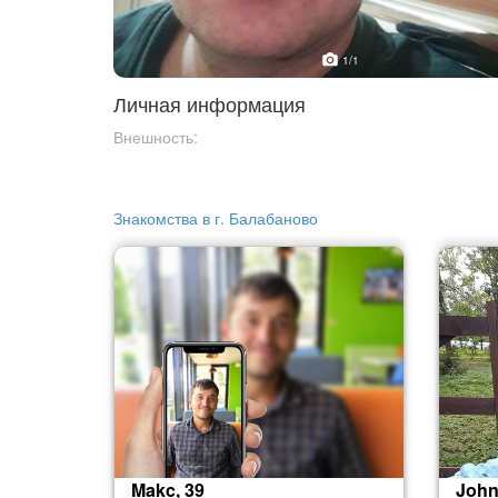
1
/1
Личная информация
Внешность:
Знакомства в г. Балабаново
Makc, 39
John