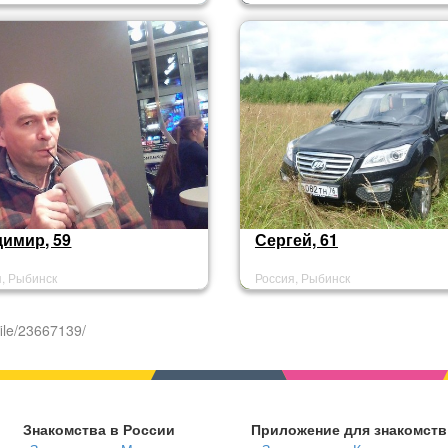
имир, 59
Сергей, 61
я, Рыбинск
Россия, Рыбинск
ile/23667139/
Знакомства в России
Приложение для знакомств