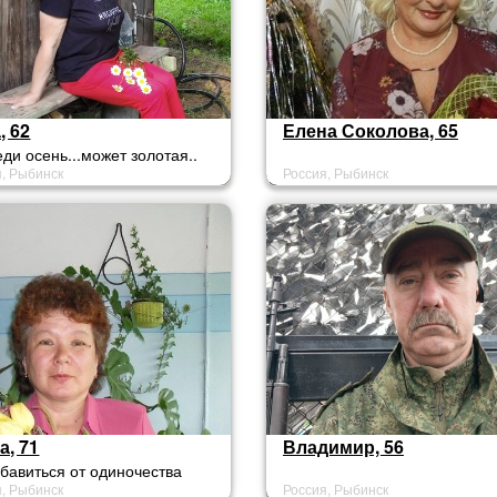
, 62
Елена Соколова, 65
ди осень...может золотая..
я, Рыбинск
Россия, Рыбинск
а, 71
Владимир, 56
збавиться от одиночества
я, Рыбинск
Россия, Рыбинск