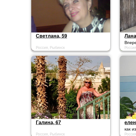
Светлана, 59
Лана
Впере
Россия, Рыбинск
Росси
Галина, 67
елен
как и
Россия, Рыбинск
Росси