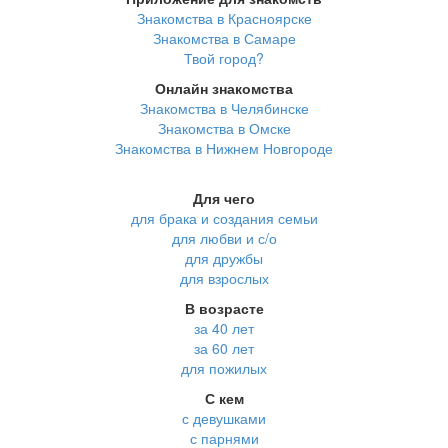
Знакомства в Красноярске
Знакомства в Самаре
Твой город?
Онлайн знакомства
Знакомства в Челябинске
Знакомства в Омске
Знакомства в Нижнем Новгороде
Для чего
для брака и создания семьи
для любви и с/о
для дружбы
для взрослых
В возрасте
за 40 лет
за 60 лет
для пожилых
С кем
с девушками
с парнями