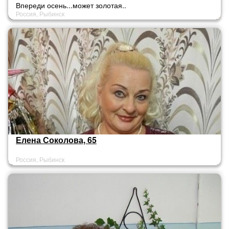
Впереди осень...может золотая..
Россия, Рыбинск
Елена Соколова, 65
Россия, Рыбинск