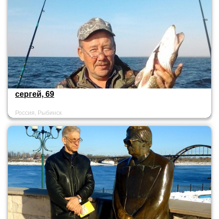
сергей, 69
Россия, Рыбинск