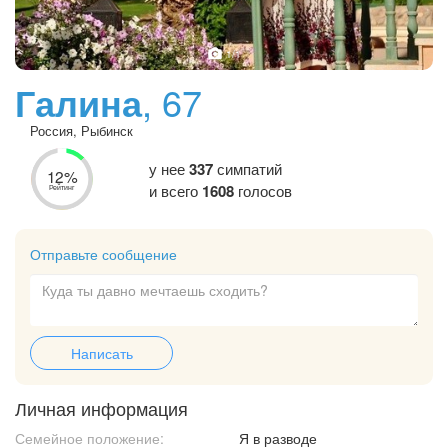
1
/1
Галина
, 67
Россия, Рыбинск
у нее
337
симпатий
12%
и всего
1608
голосов
Рейтинг
Отправьте сообщение
Написать
Личная информация
Семейное положение:
Я в разводе