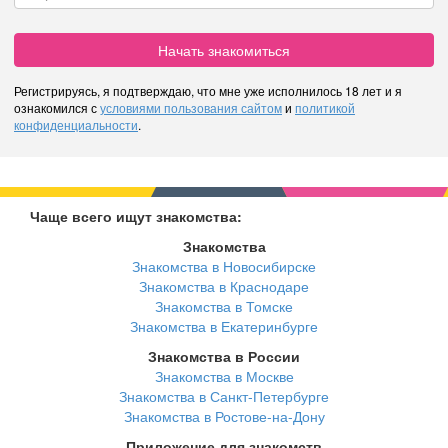
Начать знакомиться
Регистрируясь, я подтверждаю, что мне уже исполнилось 18 лет и я
ознакомился с
условиями пользования сайтом
и
политикой
конфиденциальности
.
Чаще всего ищут знакомства:
Знакомства
Знакомства в Новосибирске
Знакомства в Краснодаре
Знакомства в Томске
Знакомства в Екатеринбурге
Знакомства в России
Знакомства в Москве
Знакомства в Санкт-Петербурге
Знакомства в Ростове-на-Дону
Приложение для знакомств