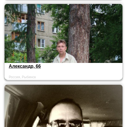
Александр, 66
Россия, Рыбинск