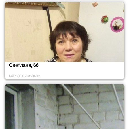
Светлана, 66
Россия, Сыктывкар