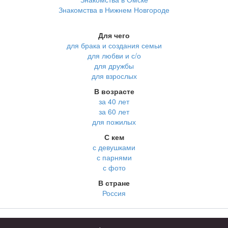
Знакомства в Нижнем Новгороде
Для чего
для брака и создания семьи
для любви и с/о
для дружбы
для взрослых
В возрасте
за 40 лет
за 60 лет
для пожилых
С кем
с девушками
с парнями
с фото
В стране
Россия
Советы
КОНФИДЕНЦИАЛЬНОСТЬ