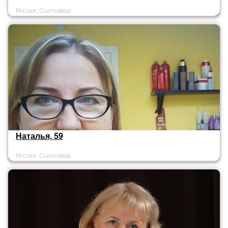
Россия, Сыктывкар
Наталья, 59
Россия, Сыктывкар