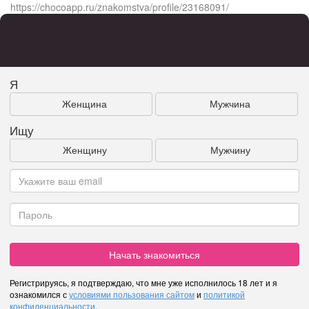
https://chocoapp.ru/znakomstva/profile/23168091/
Я
Женщина
Мужчина
Ищу
Женщину
Мужчину
Начать знакомиться
Регистрируясь, я подтверждаю, что мне уже исполнилось 18 лет и я
ознакомился с
условиями пользования сайтом
и
политикой
конфиденциальности
.