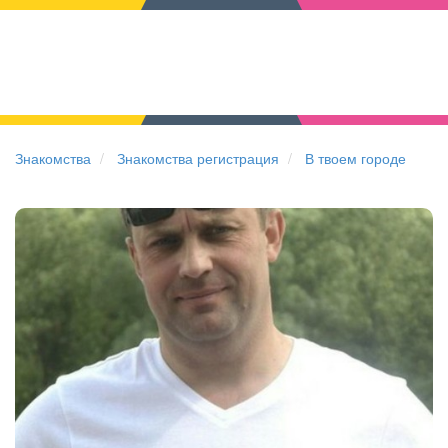
Знакомства
Знакомства регистрация
В твоем городе