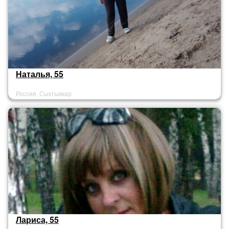
Наталья, 55
Россия, Сыктывкар
Лариса, 55