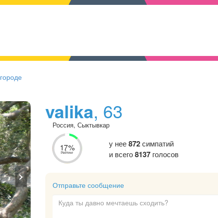
 городе
valika
, 63
Россия, Сыктывкар
у нее
872
симпатий
17%
и всего
8137
голосов
Рейтинг
Отправьте сообщение