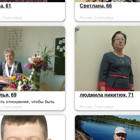
а, 61
Светлана, 66
я, Сыктывкар
Россия, Сыктывкар
лья, 69
людмила никитюк, 71
ть отношения, чтобы быть
я, Сыктывкар
Россия, Сыктывкар
а на первом месте