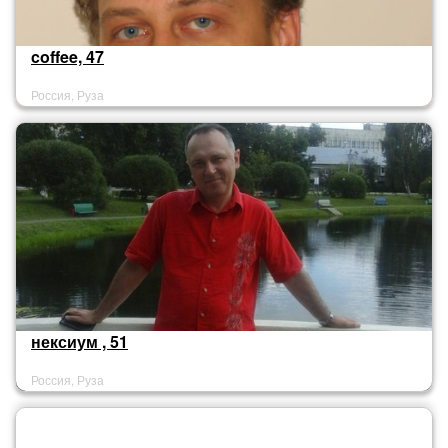
coffee, 47
Россия, Руза
нексиум , 51
Россия, Руза