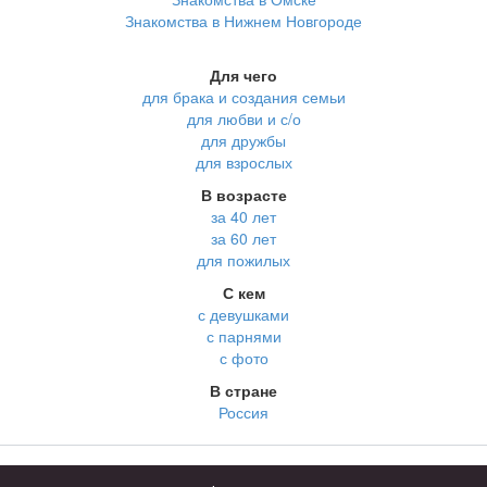
Знакомства в Нижнем Новгороде
Для чего
для брака и создания семьи
для любви и с/о
для дружбы
для взрослых
В возрасте
за 40 лет
за 60 лет
для пожилых
С кем
с девушками
с парнями
с фото
В стране
Россия
Советы
КОНФИДЕНЦИАЛЬНОСТЬ