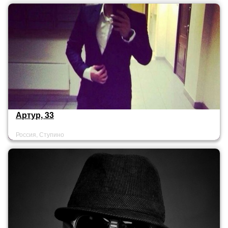
Артур, 33
Россия, Ступино