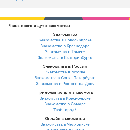
Чаще всего ищут знакомства:
Знакомства
Знакомства в Новосибирске
Знакомства в Краснодаре
Знакомства в Томске
Знакомства в Екатеринбурге
Знакомства в России
Знакомства в Москве
Знакомства в Санкт-Петербурге
Знакомства в Ростове-на-Дону
Приложение для знакомств
Знакомства в Красноярске
Знакомства в Самаре
Твой город?
Онлайн знакомства
Знакомства в Челябинске
Знакомства в Омске