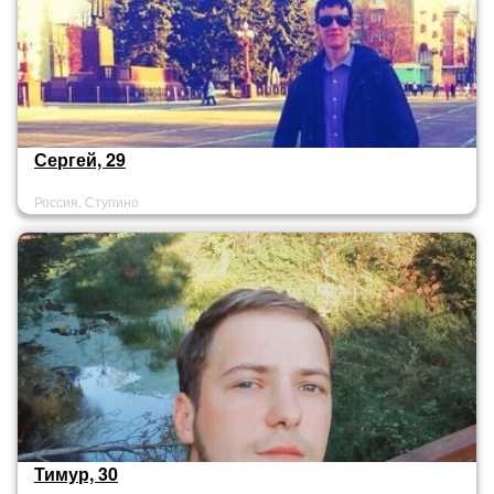
Сергей, 29
Россия, Ступино
Тимур, 30