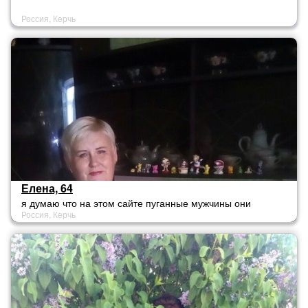
Россия, Керчь
Елена, 64
я думаю что на этом сайте пуганные мужчины они
Россия, Керчь
месяцами ставят лаики и все Сорри у меня нет премиума