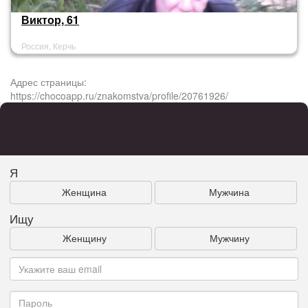
Виктор, 61
Россия, Керчь
Адрес страницы:
https://chocoapp.ru/znakomstva/profile/20761926/
Я
Женщина
Мужчина
Ищу
Женщину
Мужчину