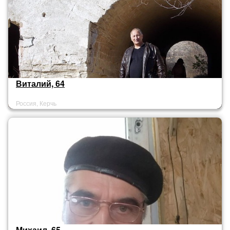
Виталий, 64
Россия, Керчь
Михаил, 65