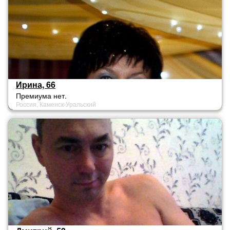
Ирина, 66
Премиума нет.
Россия, Каменск-Уральский