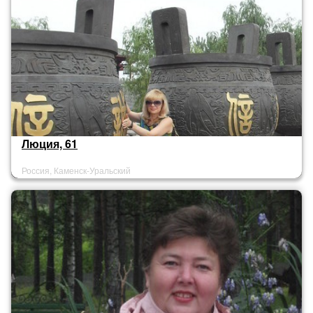
Люция, 61
Россия, Каменск-Уральский