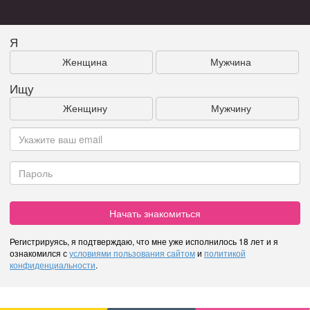
Я
Женщина
Мужчина
Ищу
Женщину
Мужчину
Начать знакомиться
Регистрируясь, я подтверждаю, что мне уже исполнилось 18 лет и я
ознакомился с
условиями пользования сайтом
и
политикой
конфиденциальности
.