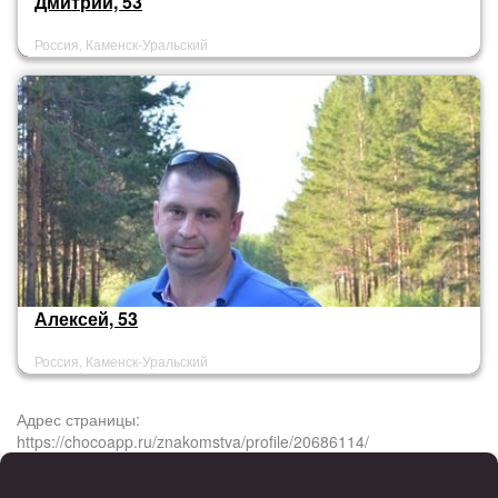
Дмитрий, 53
Россия, Каменск-Уральский
Алексей, 53
Россия, Каменск-Уральский
Адрес страницы:
https://chocoapp.ru/znakomstva/profile/20686114/