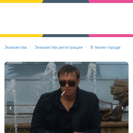
Знакомства
Знакомства регистрация
В твоем городе