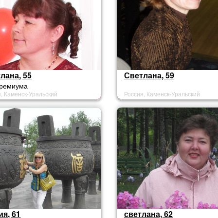
лана, 55
Светлана, 59
премиума
, Каменск-Уральский
Россия, Каменск-Уральский
я, 61
светлана, 62