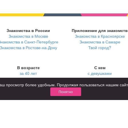
Знакомства в России
Приложение для знакомств
Знакомства в Москве
Знакомства в Красноярске
Знакомства в Санкт-Петербурге
Знакомства в Самаре
Знакомства в Ростове-на-Дону
Твой город?
В возрасте
С кем
за 40 лет
с девушками
за 60 лет
с парнями
для пожилых
с фото
ь ваш просмотр более удобным. Продолжая пользоваться нашим сай
Понятно
КОНФИДЕНЦИАЛЬНОСТЬ
я взрослых
Правила
ства
Как оплатить