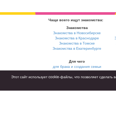
Чаще всего ищут знакомства:
Знакомства
Знакомства в Новосибирске
Знакомства в Краснодаре
Знакомства в Томске
Знакомства в Екатеринбурге
Для чего
для брака и создания семьи
для любви и с/о
для дружбы
Этот сайт использует cookie-файлы, что позволяет сделат
для взрослых
Советы
Знакомства дл
Онлайн знаком