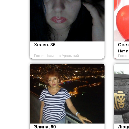
Хелен, 36
Свет
Нет 
Россия, Каменск-Уральский
Россия
Элина, 60
Люци