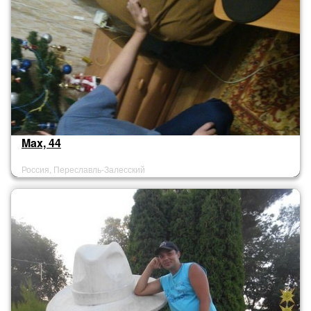
Max, 44
Россия, Переславль-Залесский