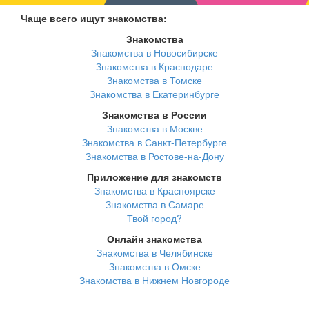
Чаще всего ищут знакомства:
Знакомства
Знакомства в Новосибирске
Знакомства в Краснодаре
Знакомства в Томске
Знакомства в Екатеринбурге
Знакомства в России
Знакомства в Москве
Знакомства в Санкт-Петербурге
Знакомства в Ростове-на-Дону
Приложение для знакомств
Знакомства в Красноярске
Знакомства в Самаре
Твой город?
Онлайн знакомства
Знакомства в Челябинске
Знакомства в Омске
Знакомства в Нижнем Новгороде