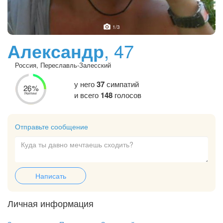
1
/3
Александр
, 47
Россия, Переславль-Залесский
у него
37
симпатий
26%
и всего
148
голосов
Рейтинг
Отправьте сообщение
Написать
Личная информация