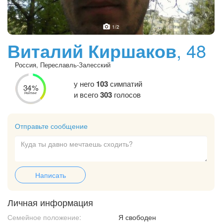
1
/2
Виталий Киршаков
, 48
Россия, Переславль-Залесский
у него
103
симпатий
34%
и всего
303
голосов
Рейтинг
Отправьте сообщение
Написать
Личная информация
Семейное положение:
Я свободен