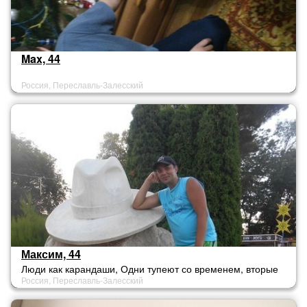
Max, 44
Россия, Переславль-Залесский
Максим, 44
Люди как карандаши, Одни тупеют со временем, вторые
Россия, Переславль-Залесский
ломаются, а третьи затачиваются и идут к своей цели
напролом