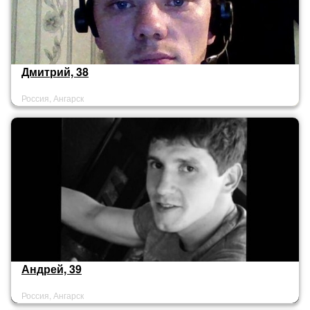
Дмитрий, 38
Россия, Ангарск
Андрей, 39
Россия, Ангарск