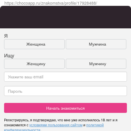
https://chocoapp.ru/znakomstva/profile/17928488/
Я
Женщина
Мужчина
Ищу
Женщину
Мужчину
Начать знакомиться
Регистрируясь, я подтверждаю, что мне уже исполнилось 18 лет и я
ознакомился с
условиями пользования сайтом
и
политикой
конфиденциальности
.