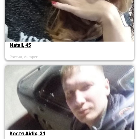
Natali, 45
Россия, Ангарск
Костя Aidix, 34