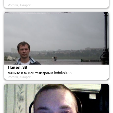
Россия, Ангарск
Павел, 38
пишите в вк или телеграмм ledokol138
Россия, Ангарск