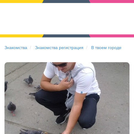
Знакомства
Знакомства регистрация
В твоем городе