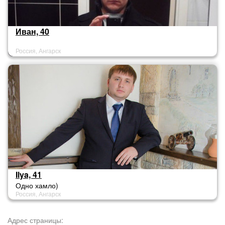
Иван, 40
Россия, Ангарск
Ilya, 41
Одно хамло)
Россия, Ангарск
Адрес страницы: