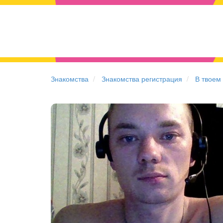
Знакомства
Знакомства регистрация
В твоем