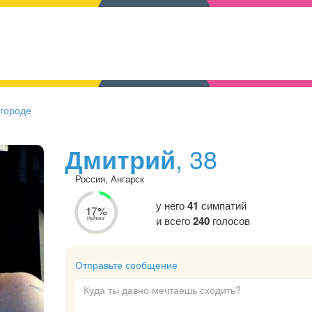
 городе
Дмитрий
, 38
Россия, Ангарск
у него
41
симпатий
17%
и всего
240
голосов
Рейтинг
Отправьте сообщение