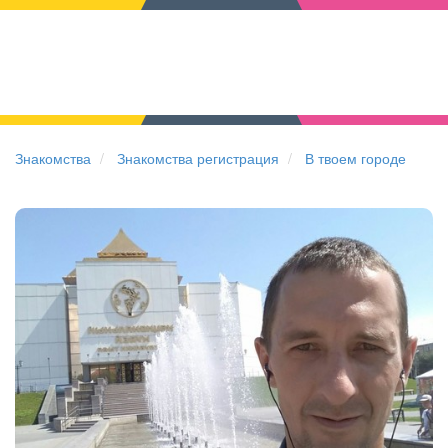
Знакомства
Знакомства регистрация
В твоем городе