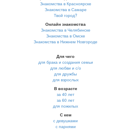
Знакомства в Красноярске
Знакомства в Самаре
Твой город?
Онлайн знакомства
Знакомства в Челябинске
Знакомства в Омске
Знакомства в Нижнем Новгороде
Для чего
для брака и создания семьи
для любви и с/о
для дружбы
для взрослых
В возрасте
за 40 лет
за 60 лет
для пожилых
С кем
с девушками
с парнями