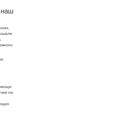
 наш
онах,
лышали
.
ежного
ою
помощи
ечая на
ующих