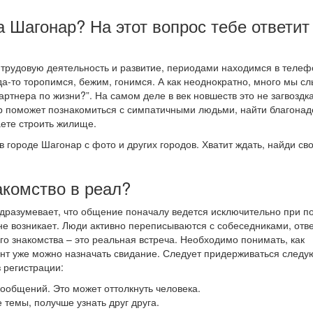
а Шагонар? На этот вопрос тебе ответит
трудовую деятельность и развитие, периодами находимся в телеф
да-то торопимся, бежим, гонимся. А как неоднократно, много мы с
артнера по жизни?”. На самом деле в век новшеств это не загвоздка
р поможет познакомиться с симпатичными людьми, найти благонад
ете строить жилище.
в городе Шагонар с фото и других городов. Хватит ждать, найди св
акомство в реал?
одразумевает, что общение поначалу ведется исключительно при 
не возникает. Люди активно переписываются с собеседниками, отв
го знакомства – это реальная встреча. Необходимо понимать, как
мент уже можно назначать свидание. Следует придерживаться след
 регистрации:
 сообщений. Это может оттолкнуть человека.
 темы, получше узнать друг друга.