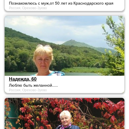
Познакомлюсь с муж,от 50 лет из Краснодарского края
Россия, Орехово-Зуево
Надежда, 60
Люблю быть желанной.....
Россия, Орехово-Зуево