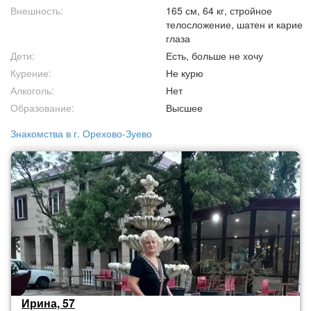
Внешность:
165 см, 64 кг, стройное
телосложение, шатен и карие
глаза
Дети:
Есть, больше не хочу
Курение:
Не курю
Алкоголь:
Нет
Образование:
Высшее
Знакомства в г. Орехово-Зуево
Ирина, 57