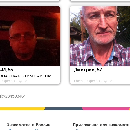
--M, 55
Дмитрий, 57
 ЗНАЮ КАК ЭТИМ САЙТОМ
я, Орехово-Зуево
Россия, Орехово-Зуево
ЗОВАТЬСЯ!
ile/23459346/
Знакомства в России
Приложение для знакомств