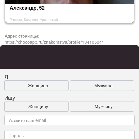
Александр, 52
Россия, Каменск-Уральский
Адрес страницы:
https://chocoapp.ru/znakomstva/profile/13410504/
Я
Женщина
Мужчина
Ищу
Женщину
Мужчину