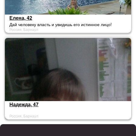
Елена, 42
Дай человеку власть и увидишь его истинное лицо!
Россия, Барнаул
Многие люди после взлёта забывают с кем ползали... и
какими были.
Надежда, 47
Россия, Барнаул