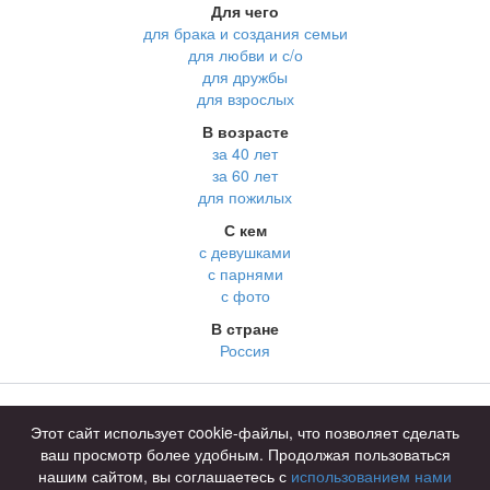
Для чего
для брака и создания семьи
для любви и с/о
для дружбы
для взрослых
В возрасте
за 40 лет
за 60 лет
для пожилых
С кем
с девушками
с парнями
с фото
В стране
Россия
Советы
КОНФИДЕНЦИАЛЬНОСТЬ
Этот сайт использует cookie-файлы, что позволяет сделать
Знакомства для взрослых
Правила
ваш просмотр более удобным. Продолжая пользоваться
Онлайн знакомства
Как оплатить
нашим сайтом, вы соглашаетесь с
использованием нами