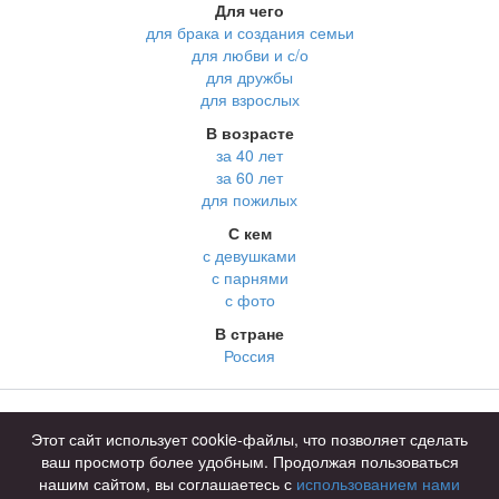
Для чего
для брака и создания семьи
для любви и с/о
для дружбы
для взрослых
В возрасте
за 40 лет
за 60 лет
для пожилых
С кем
с девушками
с парнями
с фото
В стране
Россия
Советы
КОНФИДЕНЦИАЛЬНОСТЬ
Этот сайт использует cookie-файлы, что позволяет сделать
Знакомства для взрослых
Правила
ваш просмотр более удобным. Продолжая пользоваться
Онлайн знакомства
Как оплатить
нашим сайтом, вы соглашаетесь с
использованием нами