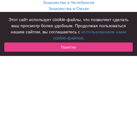
Знакомства в Челябинске
Знакомства в Омске
Знакомства в Нижнем Новгороде
Этот сайт использует cookie-файлы, что позволяет сделать
ваш просмотр более удобным. Продолжая пользоваться
Для чего
нашим сайтом, вы соглашаетесь с
использованием нами
для брака и создания семьи
cookie-файлов
.
для любви и с/о
Понятно
для дружбы
для взрослых
В возрасте
за 40 лет
за 60 лет
для пожилых
С кем
с девушками
с парнями
с фото
В стране
Россия