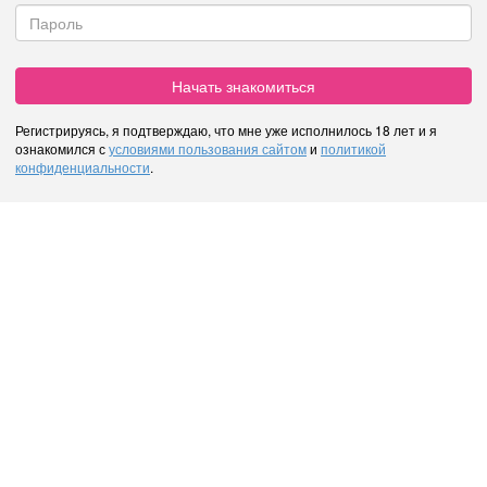
Начать знакомиться
Регистрируясь, я подтверждаю, что мне уже исполнилось 18 лет и я
ознакомился с
условиями пользования сайтом
и
политикой
конфиденциальности
.