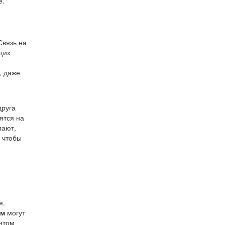
не.
Связь на
щих
, даже
друга
ятся на
мают,
, чтобы
я.
ом
могут
ентом