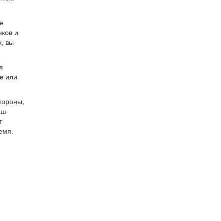
е
нков и
, вы
я
е
или
стороны,
аш
т
емя.