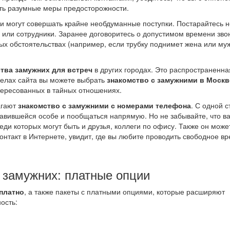
ать разумные меры предосторожности.
и могут совершать крайне необдуманные поступки. Постарайтесь н
ья или сотрудники. Заранее договоритесь о допустимом времени зво
ных обстоятельствах (например, если трубку поднимет жена или муж
тва замужних для встреч
в других городах. Это распространенна
делах сайта вы можете выбрать
знакомство с замужними в Москв
тересованных в тайных отношениях.
агают
знакомство с замужними с номерами телефона
. С одной 
равившейся особе и пообщаться напрямую. Но не забывайте, что в
еди которых могут быть и друзья, коллеги по офису. Также он може
контакт в Интернете, увидит, где вы любите проводить свободное вр
 замужних: платные опции
платно
, а также пакеты с платными опциями, которые расширяют
ость: