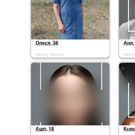
Олеся, 38
Аня,
Россия, Заринск
Россия
Ашп, 18
Ксюш