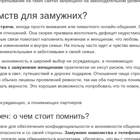
пребывание на таких сайтах запрещено на законодательном уров
мств для замужних?
стречи
, иногда просто внимания или пикантного онлайн-общения. 
ся отношений. Она скорее призвана восполнить дефицит недостаю
йные связи помогают напомнить мужчинам и женщинам, что любовь
м изменениям и внутри семьи. На пользу часто идет и чувство вины
 внимательными и заботливыми к своей семье.
, анонимность и широкий выбор не осуждающих, а понимающих
тва с замужними женщинами
практически не несут рисков, что по
ходов в свет, путешествий и дорогих подарков. Отношения чаще стро
и обычно лишены проявлений ревности, так как оба партнера пони
вать верности. Это хорошая возможность попробовать что-то новое
еч: о чем стоит помнить?
все для обеспечения конфиденциальности и анонимности общени
опасности и со своей стороны.
Замужние знакомства с телефон
, прежде чем обмениваться контактами, убедитесь, что вы с оппон