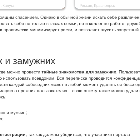
, Калуга
Россия, Красноярск
тоящим спасением. Однако в обычной жизни искать себе развлечен
вать себя не только в глазах семьи, но и коллег по работе, друзе
х
практически минимизирует риски, и позволяет вкусить запретный
х и замужних
 где можно провести
тайные знакомства для замужних
. Пользова
о использовать псевдоним. Вся переписка проводится конфиденци
ости каждый собеседник может в любой момент удалить ее бесслед
мацию о прежних пользователях – свою анкету также можно удалит
сь:
ин и мужчин;
а;
регистрации
, так как должны убедиться, что участники портала