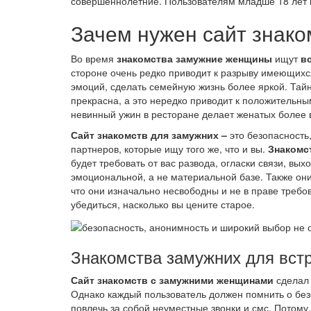
совершеннолетние. Пользователям младше 18 лет 
Зачем нужен сайт знако
Во время
знакомства замужние женщины
ищут
в
стороне очень редко приводит к разрыву имеющих
эмоций, сделать семейную жизнь более яркой. Та
прекрасна, а это нередко приводит к положительны
невинный ужин в ресторане делает женатых более
Сайт знакомств для замужних –
это безопасность
партнеров, которые ищу того же, что и вы.
Знакомс
будет требовать от вас развода, огласки связи, вы
эмоциональной, а не материальной базе. Также он
что они изначально несвободны и не в праве требо
убедиться, насколько вы цените старое.
Знакомства замужних для встр
Сайт знакомств с замужними женщинами
сделал 
Однако каждый пользователь должен помнить о без
повлечь за собой неуместные звонки и смс. Потому