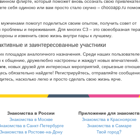
винном флирте, который поможет вновь осознать свою привлекате
ете себя одиноко или вам просто стало скучно – chocoapp.ru помо
мужчинами помогут поделиться своим опытом, получить совет от
проблемы и переживания. Для многих СЗ – это своеобразная тера
тороны и изменить свою жизнь внутри пары к лучшему.
активные и заинтересованные участники
угих площадок аналогичного назначения. Среди наших пользователе
ы к общению, дружелюбно настроены и жаждут новых впечатлений.
рге
, новых друзей для интересных мероприятий, серьезные отнош
десь обязательно найдете! Регистрируйтесь, отправляйте сообщени
итесь, насколько легко и просто сделать свою жизнь ярче.
Знакомства в России
Приложение для знакомств
Знакомства в Москве
Знакомства в Красноярске
Знакомства в Санкт-Петербурге
Знакомства в Самаре
Знакомства в Ростове-на-Дону
Твой город?