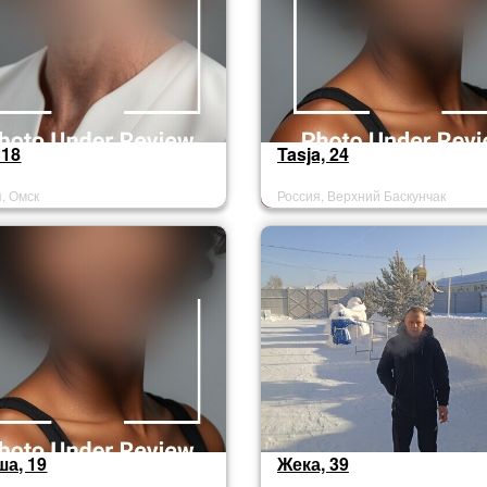
 18
Tasja, 24
, Омск
Россия, Верхний Баскунчак
а, 19
Жека, 39