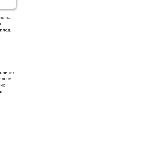
ие на
й.
 плод,
тели не
ально
но.
ь