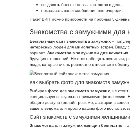
создавать больше новых контактов в день;
показывать ваши сообщения вне очереди.
Пакет ВИП можно приобрести на пробный 3-дневный
Знакомства с замужними для 
Бесплатный сайт знакомства замужних
– популяр
интересных людей для мимолетных встреч. Ввиду 
вариант.
Знакомства с замужними для нечастых 
будущих отношений. Не стоит обещать жениться, ра
люди, которые очень ревностно относятся к обману
Как выбрать фото для знакомств замужн
Выбирая
фото
для
знакомств замужних
, не стои
специальную сексуально-призывную фотосессию. 
общего доступа (онлайн-резюме, аватарки в соцсети
вашего ведома или просто вашим фото воспользова
Сайт знакомств с замужними женщинами
Знакомства
для
замужних женщин бесплатно
– э