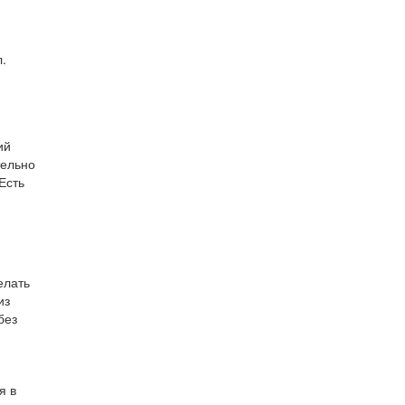
.
ий
тельно
Есть
елать
из
без
я в