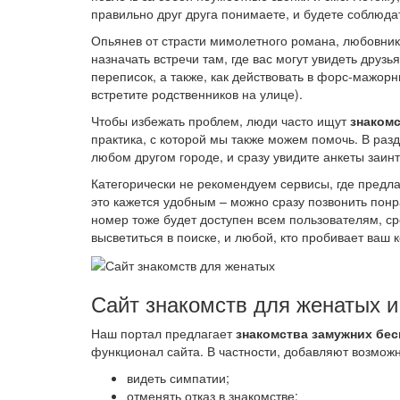
правильно друг друга понимаете, и будете соблюд
Опьянев от страсти мимолетного романа, любовник
назначать встречи там, где вас могут увидеть друз
переписок, а также, как действовать в форс-мажор
встретите родственников на улице).
Чтобы избежать проблем, люди часто ищут
знакомс
практика, с которой мы также можем помочь. В раз
любом другом городе, и сразу увидите анкеты заин
Категорически не рекомендуем сервисы, где предл
это кажется удобным – можно сразу позвонить пон
номер тоже будет доступен всем пользователям, ср
высветиться в поиске, и любой, кто пробивает ваш 
Сайт знакомств для женатых и
Наш портал предлагает
знакомства замужних бес
функционал сайта. В частности, добавляют возможн
видеть симпатии;
отменять отказ в знакомстве;