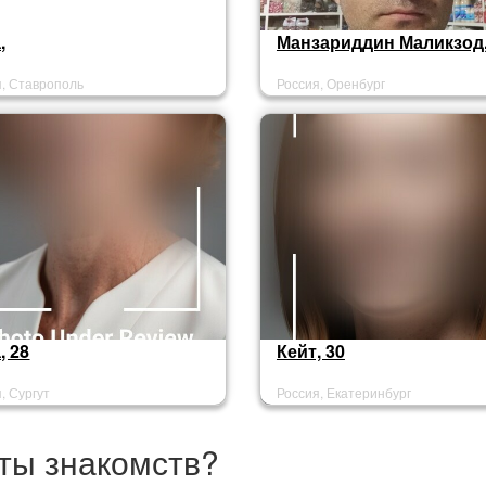
,
Манзариддин Маликзод,
я, Ставрополь
Россия, Оренбург
, 28
Кейт, 30
, Сургут
Россия, Екатеринбург
ты знакомств?