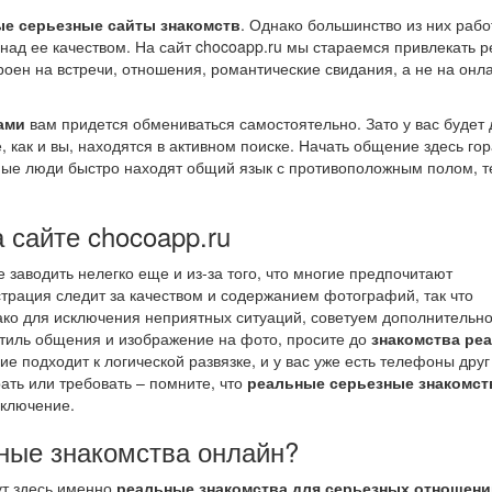
е серьезные сайты знакомств
. Однако большинство из них рабо
над ее качеством. На сайт chocoapp.ru мы стараемся привлекать 
троен на встречи, отношения, романтические свидания, а не на онл
ами
вам придется обмениваться самостоятельно. Зато у вас будет 
 как и вы, находятся в активном поиске. Начать общение здесь го
ьные люди быстро находят общий язык с противоположным полом, 
 сайте chocoapp.ru
е заводить нелегко еще и из-за того, что многие предпочитают
трация следит за качеством и содержанием фотографий, так что
нако для исключения неприятных ситуаций, советуем дополнительн
стиль общения и изображение на фото, просите до
знакомства ре
 подходит к логической развязке, и у вас уже есть телефоны друг 
ать или требовать – помните, что
реальные серьезные знакомст
исключение.
зные знакомства онлайн?
щут здесь именно
реальные знакомства для серьезных отношени