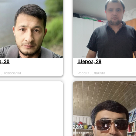
, 30
Шероз, 28
я, Новоселки
Россия, Елабуга