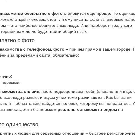
знакомства бесплатно с фото
становится еще проще. По оценкам
колько открыт человек, стоит ли ему писать. Если вы впервые на 
гом – это наиболее общительные люди. Или, наоборот, тех, у кого
которыми вам легче будет найти общий язык.
платно с фото
накомства с телефоном, фото –
причем прямо в вашем городе. 
ний за пределами сайта, обязательно:
нично;
м первыми.
знакомства онлайн
, часто недооценивают себя (внешне или в цел
то все люди разные, и вкусы у них тоже различаются. Как бы вы ни
вляли – обязательно найдется человек, которому вы понравитесь. 
 активность, хотя бы поиском
реальных знакомств рядом
на
ро одиночество
риятных людей для серьезных отношений – быстрее регистрируйте