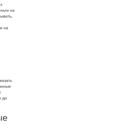
их
ньги на
бывать,
и на
казать
данные
х
е до
ые