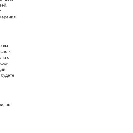
зей.
т
амерения
и
о вы
ьно к
ечи с
лефон
ции.
 будете
и, но