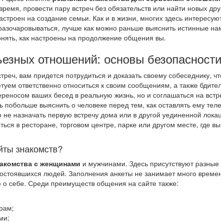
время, провести пару встреч без обязательств или найти новых дру
строен на создание семьи. Как и в жизни, многих здесь интересую
 разочаровываться, лучше как можно раньше выяснить истинные н
онять, как настроены на продолжение общения вы.
ьезных отношений: основы безопасност
треч, вам придется потрудиться и доказать своему собеседнику, чт
туем ответственно относиться к своим сообщениям, а также бдител
ереносом ваших бесед в реальную жизнь, но и соглашаться на встр
ь побольше выяснить о человеке перед тем, как оставлять ему те
не назначать первую встречу дома или в другой уединенной лока
ться в ресторане, торговом центре, парке или другом месте, где вы
йты знакомств?
акомства с женщинами
и мужчинами. Здесь присутствуют разные
состоявшихся людей. Заполнения анкеты не занимает много времен
 о себе. Среди преимуществ общения на сайте также:
рам;
ми;