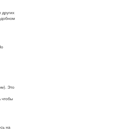
 других
подобном
Но
ом). Это
А чтобы
сь на