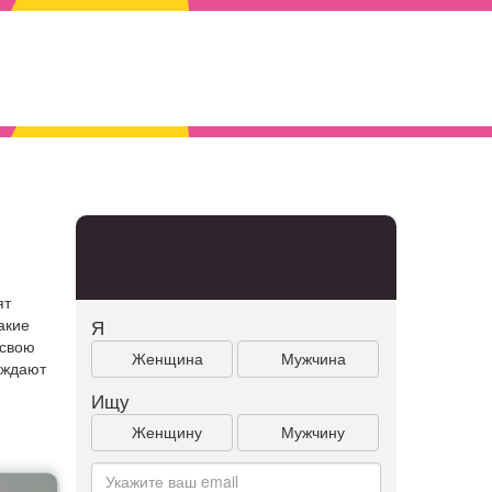
ят
акие
Я
 свою
Женщина
Мужчина
рждают
Ищу
Женщину
Мужчину