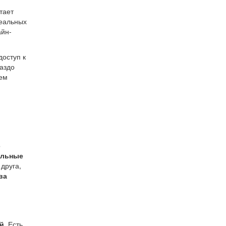
тает
реальных
айн-
доступ к
раздо
тем
о
альные
друга,
ва
й
. Есть