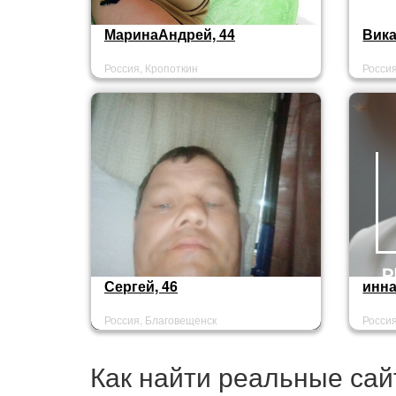
МаринаАндрей, 44
Вика
Россия, Кропоткин
Росси
Сергей, 46
инна
Россия, Благовещенск
Россия
Как найти реальные сай