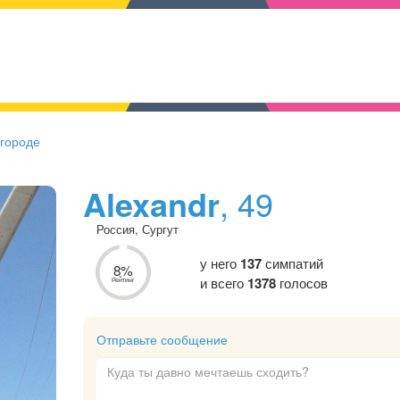
 городе
Alexandr
, 49
Россия, Сургут
у него
137
симпатий
8%
и всего
1378
голосов
Рейтинг
Отправьте сообщение