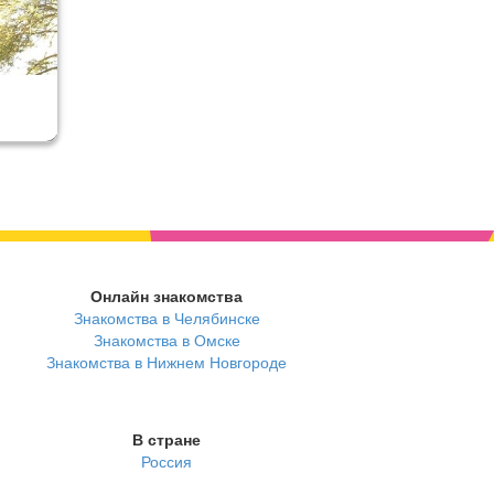
Онлайн знакомства
Знакомства в Челябинске
Знакомства в Омске
Знакомства в Нижнем Новгороде
В стране
Россия