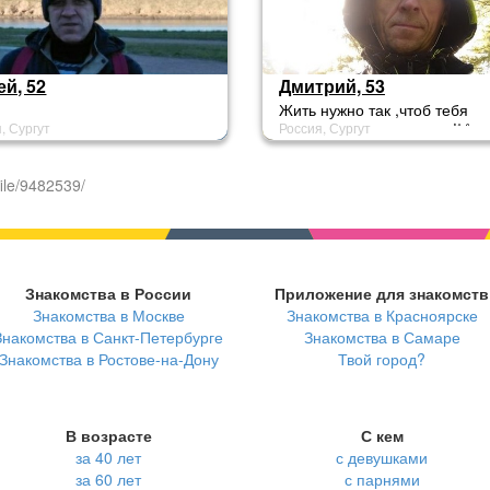
ей, 52
Дмитрий, 53
Жить нужно так ,чтоб тебя
, Сургут
Россия, Сургут
помнили даже сволочи!✌️👍
ile/9482539/
Знакомства в России
Приложение для знакомств
Знакомства в Москве
Знакомства в Красноярске
Знакомства в Санкт-Петербурге
Знакомства в Самаре
Знакомства в Ростове-на-Дону
Твой город?
В возрасте
С кем
за 40 лет
с девушками
за 60 лет
с парнями