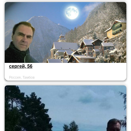
сергей, 56
Россия, Тамбов