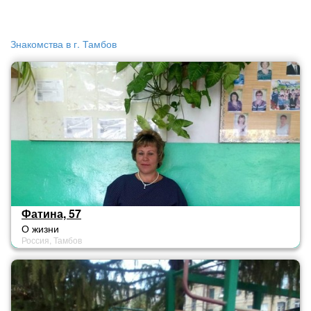
Знакомства в г. Тамбов
Фатина, 57
О жизни
Россия, Тамбов