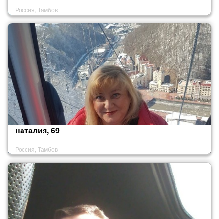
Россия, Тамбов
наталия, 69
Россия, Тамбов