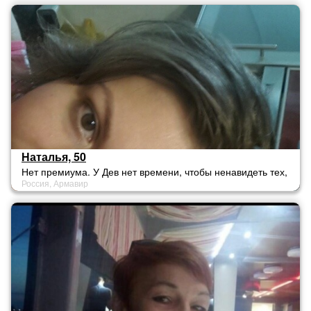
Наталья, 50
Нет премиума. У Дев нет времени, чтобы ненавидеть тех,
Россия, Армавир
кто ненавидит их, потому что они слишком заняты, любя
тех, кто любит их.