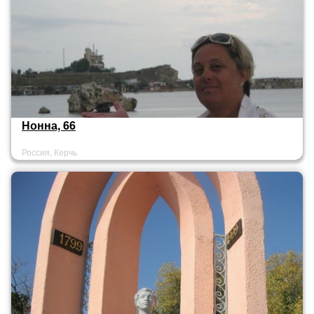
Нонна, 66
Россия, Керчь