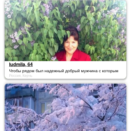
ludmila, 64
Чтобы рядом был надежный добрый мужчина с которым
Россия, Керчь
было бы интересно общаться и доверять