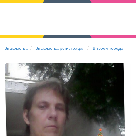
Знакомства
Знакомства регистрация
В твоем городе