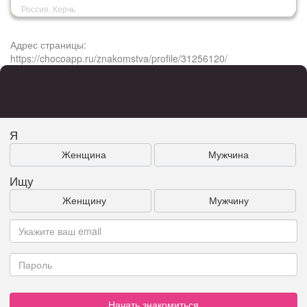
Россия, Керчь
Адрес страницы:
https://chocoapp.ru/znakomstva/profile/31256120/
Я
Женщина
Мужчина
Ищу
Женщину
Мужчину
Начать знакомиться