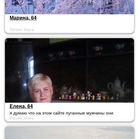
Марина, 64
Россия, Керчь
Елена, 64
я думаю что на этом сайте пуганные мужчины они
Россия, Керчь
месяцами ставят лаики и все Сорри у меня нет премиума