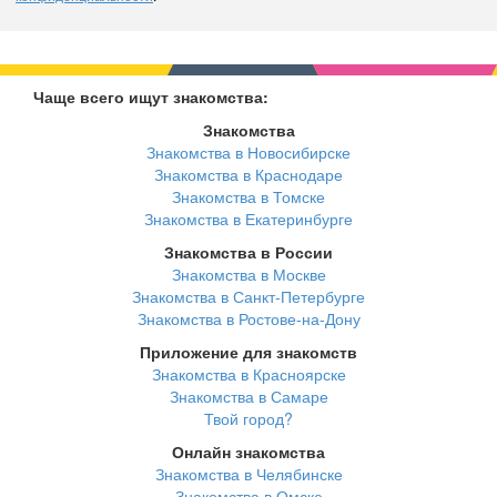
Чаще всего ищут знакомства:
Знакомства
Знакомства в Новосибирске
Знакомства в Краснодаре
Знакомства в Томске
Знакомства в Екатеринбурге
Знакомства в России
Знакомства в Москве
Знакомства в Санкт-Петербурге
Знакомства в Ростове-на-Дону
Приложение для знакомств
Знакомства в Красноярске
Знакомства в Самаре
Твой город?
Онлайн знакомства
Знакомства в Челябинске
Знакомства в Омске