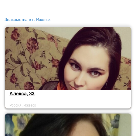
Знакомства в г. Ижевск
Алекса, 33
Россия, Ижевск