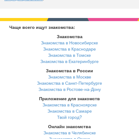
Чаще всего ищут знакомства:
Знакомства
Знакомства в Новосибирске
Знакомства в Краснодаре
Знакомства в Томске
Знакомства в Екатеринбурге
Знакомства в России
Знакомства в Москве
Знакомства в Санкт-Петербурге
Знакомства в Ростове-на-Дону
Приложение для знакомств
Знакомства в Красноярске
Знакомства в Самаре
Твой город?
Онлайн знакомства
Знакомства в Челябинске
Знакомства в Омске