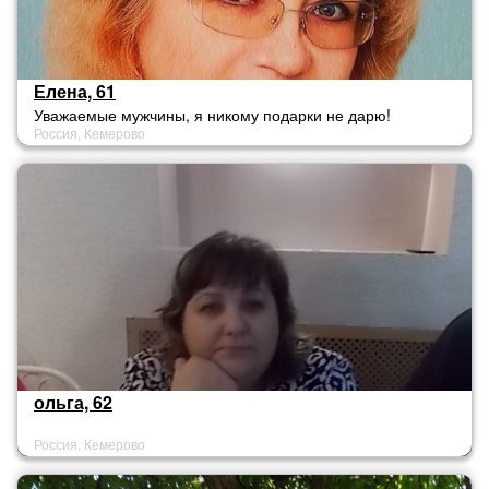
Елена, 61
Уважаемые мужчины, я никому подарки не дарю!
Россия, Кемерово
ольга, 62
Россия, Кемерово