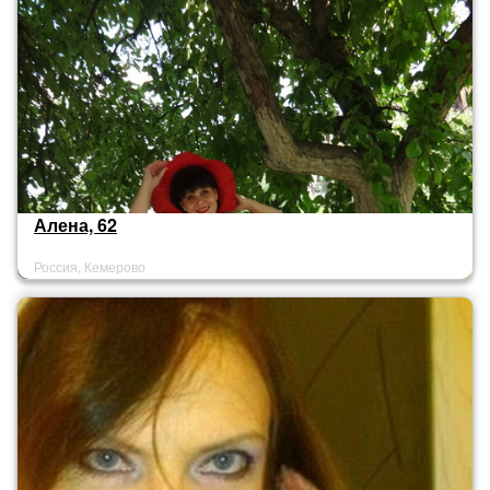
Алена, 62
Россия, Кемерово