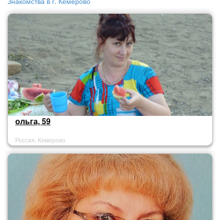
Знакомства в г. Кемерово
ольга, 59
Россия, Кемерово