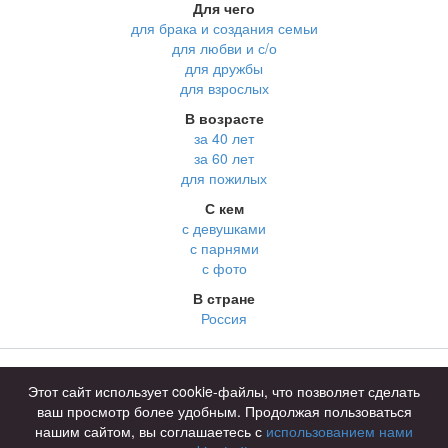
Для чего
для брака и создания семьи
для любви и с/о
для дружбы
для взрослых
В возрасте
за 40 лет
за 60 лет
для пожилых
С кем
с девушками
с парнями
с фото
В стране
Россия
Советы
КОНФИДЕНЦИАЛЬНОСТЬ
Этот сайт использует cookie-файлы, что позволяет сделать
Знакомства для взрослых
Правила
ваш просмотр более удобным. Продолжая пользоваться
Онлайн знакомства
Как оплатить
нашим сайтом, вы соглашаетесь с
использованием нами