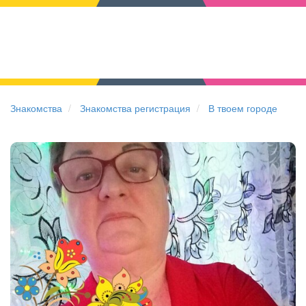
Знакомства
Знакомства регистрация
В твоем городе