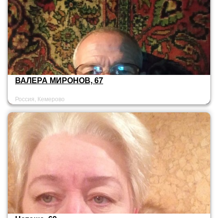
ВАЛЕРА МИРОНОВ, 67
Россия, Кемерово