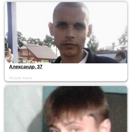
Александр, 37
Россия, Канск