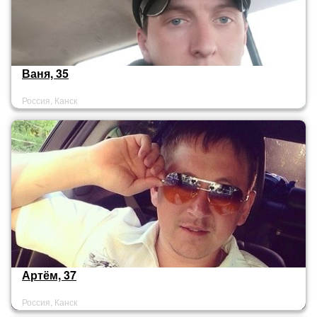
Ваня, 35
Россия, Канск
Артём, 37
Россия, Канск