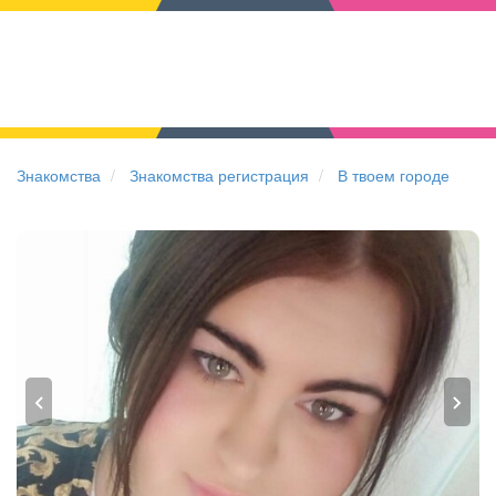
Знакомства
Знакомства регистрация
В твоем городе