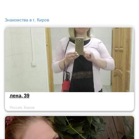
Знакомства в г. Киров
лена, 39
Россия, Киров