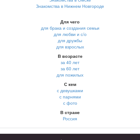
Знакомства в Нижнем Новгороде
Для чего
для брака и создания семьи
для любви и с/о
для дружбы
для взрослых
В возрасте
за 40 лет
за 60 лет
для пожилых
С кем
с девушками
с парнями
с фото
В стране
Россия
Советы
КОНФИДЕНЦИАЛЬНОСТЬ