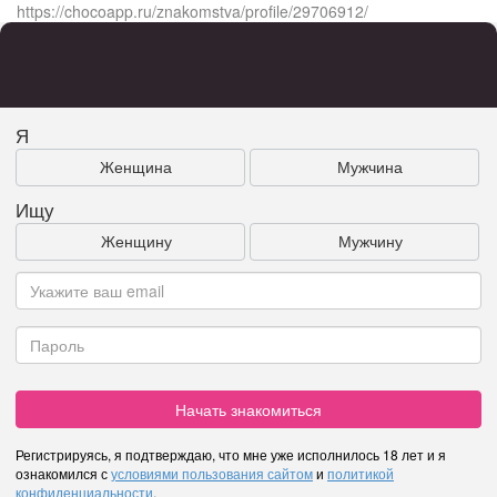
https://chocoapp.ru/znakomstva/profile/29706912/
Я
Женщина
Мужчина
Ищу
Женщину
Мужчину
Начать знакомиться
Регистрируясь, я подтверждаю, что мне уже исполнилось 18 лет и я
ознакомился с
условиями пользования сайтом
и
политикой
конфиденциальности
.