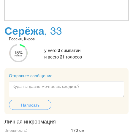
1
/1
Серёжа
, 33
Россия, Киров
у него
3
симпатий
15%
и всего
21
голосов
Рейтинг
Отправьте сообщение
Написать
Личная информация
Внешность:
170 см