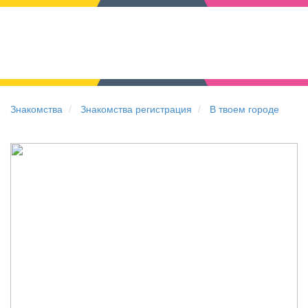
Знакомства
Знакомства регистрация
В твоем городе