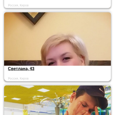
Россия, Киров
Светлана, 43
Россия, Киров